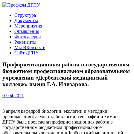
Перейти
к
Профком ДГПУ
Официальный сайт профсоюзной организации
Структура
содержимому
Документы
Мероприятия
Объявления
Фотогалереи
Реквизиты
Мы ВКонтакте
Сайт ДГПУ
Профориентационная работа в государственном
бюджетном профессиональном образовательном
учреждении «Дербентский медицинский
колледж» имени Г.А. Илизарова.
07.04.2021
3 апреля кафедрой биологии, экологии и методики
преподавания факультета биологии, географии и химии
ДГПУ была проведена профориентационная работа в
государственном бюджетном профессиональном
образовательном учреждении «Дербентский медицинский