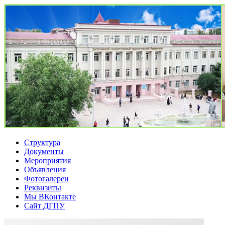
Перейти
к
содержимому
Профком ДГПУ
Официальный сайт профсоюзной организации
Структура
Документы
Мероприятия
Объявления
Фотогалереи
Реквизиты
Мы ВКонтакте
Сайт ДГПУ