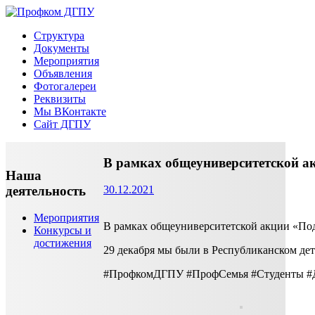
Перейти
к
Профком ДГПУ
Официальный сайт профсоюзной организации
Структура
содержимому
Документы
Мероприятия
Объявления
Фотогалереи
Реквизиты
Мы ВКонтакте
Сайт ДГПУ
В рамках общеуниверситетской а
Наша
деятельность
30.12.2021
Мероприятия
В рамках общеуниверситетской акции «Под
Конкурсы и
достижения
29 декабря мы были в Республиканском дет
#ПрофкомДГПУ #ПрофСемья #Студенты #Д