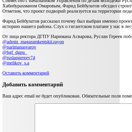
Совместно с начальником Управления по делам молодежи Русл
Хабибурахманом Омаровым, Фарид Бейбулатов обсудил строите
Отметим, что проект подворий реализуется на территории пед
Фарид Бейбулатов рассказал почему был выбран именно проект
историю нашего района. Слух о гигантском платане у нас в ле
От лица ректора ДГПУ Наримана Асварова, Руслан Гереев побл
@admin_magaramkentskii.rayon
@narimanasvarov
@hgf_dgpu_
@ruslangereev74
@melikov_s.a
Оставить комментарий
Добавить комментарий
Ваш адрес email не будет опубликован.
Обязательные поля пом