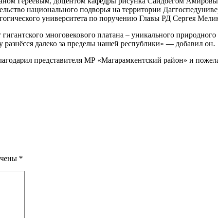
аном Гереевым, доцентом кафедры рисунка Саидбегом Амировым
льство национального подворья на территории Даггоспедуниве
агогического университета по поручению Главы РД Сергея Мелик
 гигантского многовекового платана – уникального природного 
су разнёсся далеко за пределы нашей республики» — добавил он.
агодарил представителя МР «Магарамкентский район» и пожелал
ечены
*