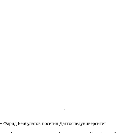
» Фарид Бейбулатов посетил Даггоспедуниверситет