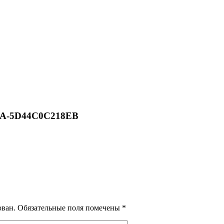
BA-5D44C0C218EB
ован.
Обязательные поля помечены
*