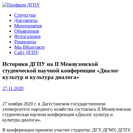
Перейти
к
Профком ДГПУ
Официальный сайт профсоюзной организации
Структура
содержимому
Документы
Мероприятия
Объявления
Фотогалереи
Реквизиты
Мы ВКонтакте
Сайт ДГПУ
Историки ДГПУ на II Межвузовской
студенческой научной конференции «Диалог
культур и культура диалога»
27.11.2020
27 ноября 2020 г. в Дагестанском государственном
университете народного хозяйства состоялась II Межвузовская
студенческая научная конференция
«
Диалог культур и
культура диалога
».
В конференции приняли участие студенты: ДГУ, ДГМУ, ДГПУ,