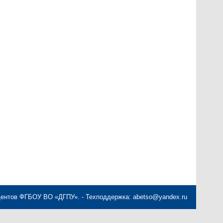
дентов ФГБОУ ВО «ДГПУ». - Техподдержка: abetso@yandex.ru