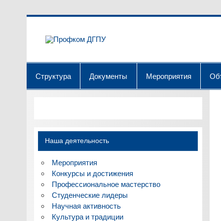
Перейти
к
содержимому
Профком 
Официальный сайт профсоюзной 
Структура
Документы
Мероприятия
Об
Наша деятельность
Мероприятия
Конкурсы и достижения
Профессиональное мастерство
Студенческие лидеры
Научная активность
Культура и традиции