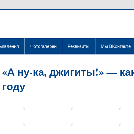
ДГПУ
организации
ъявления
Фотогалереи
Реквизиты
Мы ВКонтакте
«А ну-ка, джигиты!» — ка
году