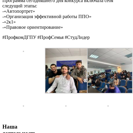
Программа сегодняшнего дня конкурса включала себя
следущий этапы:
-«Автопортрет»
-«Организация эффективной работы ППО»
-«2к1»
-«Правовое ориентирование»
#ПрофкомДГПУ #ПрофСемья #СтудЛидер
Наша