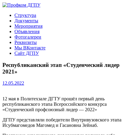
Перейти
к
Профком ДГПУ
Официальный сайт профсоюзной организации
Структура
содержимому
Документы
Мероприятия
Объявления
Фотогалереи
Реквизиты
Мы ВКонтакте
Сайт ДГПУ
Республиканский этап «Студенческий лидер
2021»
12.05.2022
12 мая в Политехзале ДГТУ прошёл первый день
республиканского этапа Всероссийского конкурса
«Студенческий профсоюзный лидер — 2022»
ДГПУ представляли победители Внутривузовского этапа
Исубмагомедов Магомед и Гасановна Зейнаб.