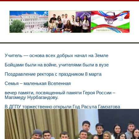
Перейти
к
содержимому
Профком
Официальный сайт профсоюзной организации
ДГПУ
Учитель — основа всех добрых начал на Земле
Бойцами были на войне, учителями были в вузе
Поздравление ректора с праздником 8 марта
Семья – маленькая Вселенная
вечер памяти, посвященный памяти Героя России –
Магомеду Нурбагандову.
В ДГПУ торжественно открыли Год Расула Гамзатова